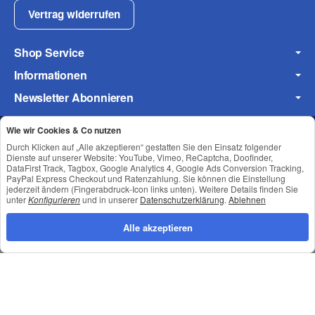
Vertrag widerrufen
Shop Service
Informationen
Frage zum Artikel
Newsletter Abonnieren
Ihre Frage
Wie wir Cookies & Co nutzen
Durch Klicken auf „Alle akzeptieren“ gestatten Sie den Einsatz folgender
Datenschutz
•
Impressum
Dienste auf unserer Website: YouTube, Vimeo, ReCaptcha, Doofinder,
DataFirst Track, Tagbox, Google Analytics 4, Google Ads Conversion Tracking,
PayPal Express Checkout und Ratenzahlung. Sie können die Einstellung
jederzeit ändern (Fingerabdruck-Icon links unten). Weitere Details finden Sie
unter
Konfigurieren
und in unserer
Datenschutzerklärung
.
Ablehnen
Alle akzeptieren
*
Alle Preise inkl. gesetzlicher USt., zzgl.
Versand
© © Toneroffice.de