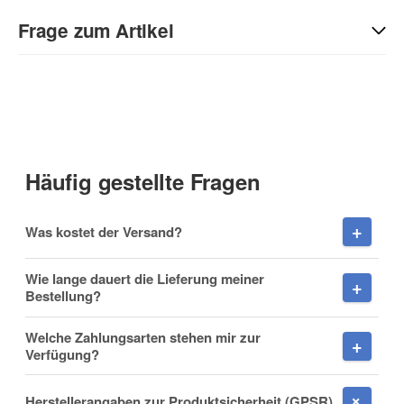
Geben Sie die erste Bewertung für diesen Artikel ab und helfen
Sie Anderen bei der Kaufentscheidung:
Frage zum Artikel
Kontaktdaten
Anrede
Häufig gestellte Fragen
Vorname
Was kostet der Versand?
Wie lange dauert die Lieferung meiner
Bestellung?
Nachname
Welche Zahlungsarten stehen mir zur
Verfügung?
Herstellerangaben zur Produktsicherheit (GPSR)