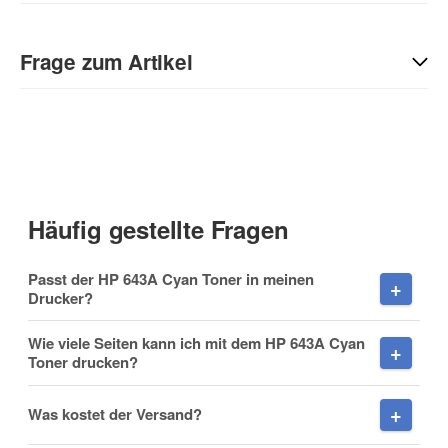
Geben Sie die erste Bewertung für diesen Artikel ab und helfen
Sie Anderen bei der Kaufentscheidung:
Frage zum Artikel
Kontaktdaten
Anrede
Häufig gestellte Fragen
Vorname
Passt der HP 643A Cyan Toner in meinen
Drucker?
Wie viele Seiten kann ich mit dem HP 643A Cyan
Toner drucken?
Nachname
Was kostet der Versand?