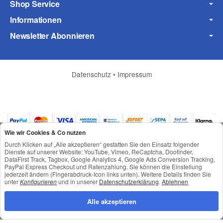
Shop Service
Informationen
Frage zum Artikel
Newsletter Abonnieren
Ihre Frage
Datenschutz
•
Impressum
Wie wir Cookies & Co nutzen
Durch Klicken auf „Alle akzeptieren“ gestatten Sie den Einsatz folgender
Dienste auf unserer Website: YouTube, Vimeo, ReCaptcha, Doofinder,
DataFirst Track, Tagbox, Google Analytics 4, Google Ads Conversion Tracking,
PayPal Express Checkout und Ratenzahlung. Sie können die Einstellung
jederzeit ändern (Fingerabdruck-Icon links unten). Weitere Details finden Sie
*
Alle Preise inkl. gesetzlicher USt., zzgl.
Versand
unter
Konfigurieren
und in unserer
Datenschutzerklärung
.
Ablehnen
© © Toneroffice.de
(* = Pflichtfelder)
Powered by
JTL-Shop
Alle akzeptieren
Konzeption und Umsetzung durch
webimpact GmbH
Datenschutzerklärung