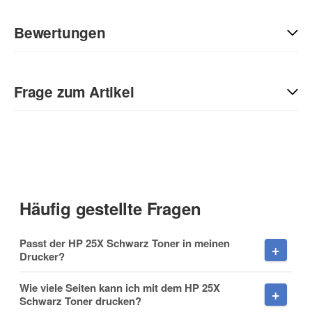
Bewertungen
Geben Sie die erste Bewertung für diesen Artikel ab und helfen
Sie Anderen bei der Kaufentscheidung:
Frage zum Artikel
Kontaktdaten
Anrede
Häufig gestellte Fragen
Vorname
Passt der HP 25X Schwarz Toner in meinen
Drucker?
Wie viele Seiten kann ich mit dem HP 25X
Schwarz Toner drucken?
Nachname