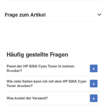
Geben Sie die erste Bewertung für diesen Artikel ab und helfen
Sie Anderen bei der Kaufentscheidung:
Frage zum Artikel
Kontaktdaten
Anrede
Häufig gestellte Fragen
Vorname
Passt der HP 826A Cyan Toner in meinen
Drucker?
Wie viele Seiten kann ich mit dem HP 826A Cyan
Toner drucken?
Nachname
Was kostet der Versand?