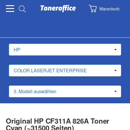
Warenkorb
Original HP CF311A 826A Toner
Cyan (~31500 Seiten)