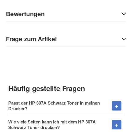
Bewertungen
Geben Sie die erste Bewertung für diesen Artikel ab und helfen
Sie Anderen bei der Kaufentscheidung:
Frage zum Artikel
Kontaktdaten
Anrede
Häufig gestellte Fragen
Vorname
Passt der HP 307A Schwarz Toner in meinen
Drucker?
Wie viele Seiten kann ich mit dem HP 307A
Schwarz Toner drucken?
Nachname