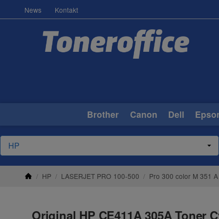
News
Kontakt
Brother
Canon
Dell
Epso
/
HP
/
LASERJET PRO 100-500
/
Pro 300 color M 351 A
Original HP CE411A 305A Toner Cy