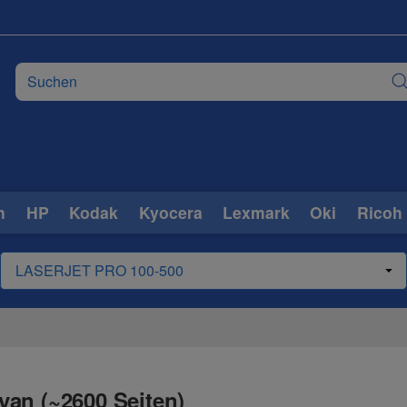
n
HP
Kodak
Kyocera
Lexmark
Oki
Ricoh
an (~2600 Seiten)