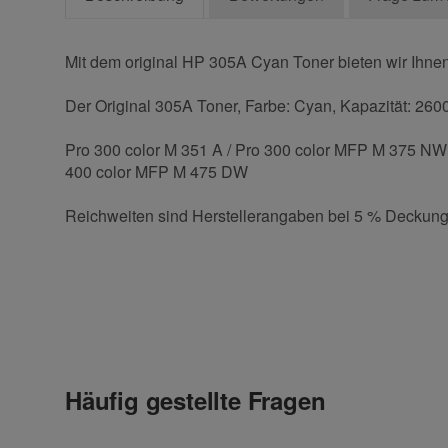
Mit dem original HP 305A Cyan Toner bieten wir Ihnen
Der Original 305A Toner, Farbe: Cyan, Kapazität: 2600
Pro 300 color M 351 A / Pro 300 color MFP M 375 NW 
400 color MFP M 475 DW
Reichweiten sind Herstellerangaben bei 5 % Deckung
Kontaktdaten
Geben Sie die erste Bewertung für diesen Artikel ab 
Anrede
Häufig gestellte Fragen
Vorname