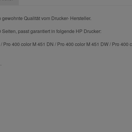
 gewohnte Qualität vom Drucker- Hersteller.
 Seiten, passt garantiert in folgende HP Drucker:
/ Pro 400 color M 451 DN / Pro 400 color M 451 DW / Pro 400 
.
und helfen Sie Anderen bei der Kaufentscheidung:
Nachname