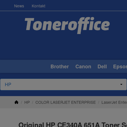
News
Kontakt
Brother
Canon
Dell
Epso
/
HP
/
COLOR LASERJET ENTERPRISE
/
LaserJet Ente
Original HP CE340A 651A Toner S