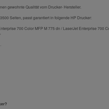
nen gewohnte Qualität vom Drucker- Hersteller.
3500 Seiten, passt garantiert in folgende HP Drucker:
Enterprise 700 Color MFP M 775 dn / LaserJet Enterprise 700 C
+
.
und helfen Sie Anderen bei der Kaufentscheidung:
Nachname
ker?