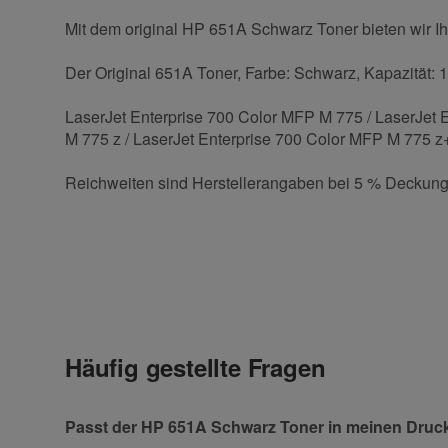
Mit dem original HP 651A Schwarz Toner bieten wir Ih
Der Original 651A Toner, Farbe: Schwarz, Kapazität: 1
LaserJet Enterprise 700 Color MFP M 775 / LaserJet 
M 775 z / LaserJet Enterprise 700 Color MFP M 775 z
Reichweiten sind Herstellerangaben bei 5 % Deckung
Kontaktdaten
Geben Sie die erste Bewertung für diesen Artikel ab 
Anrede
Häufig gestellte Fragen
Vorname
Passt der HP 651A Schwarz Toner in meinen Druc