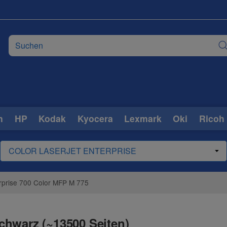
n
HP
Kodak
Kyocera
Lexmark
Oki
Ricoh
rprise 700 Color MFP M 775
chwarz (~13500 Seiten)