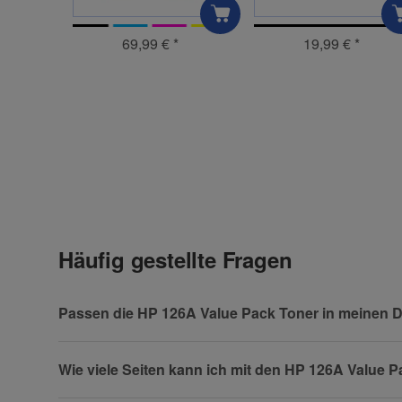
69,99 €
*
19,99 €
*
E-Mail
Kontaktdaten
Geben Sie die erste Bewertung für diesen Artikel ab 
Anrede
(* = Pflichtfelder)
Häufig gestellte Fragen
Datenschutzerklärung
Vorname
Passen die HP 126A Value Pack Toner in meinen 
Wie viele Seiten kann ich mit den HP 126A Value 
Firma