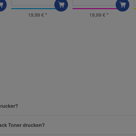
19,99 €
*
19,99 €
*
und helfen Sie Anderen bei der Kaufentscheidung:
Nachname
Drucker?
Benachrichtigung anfordern
Pack Toner drucken?
E-Mail