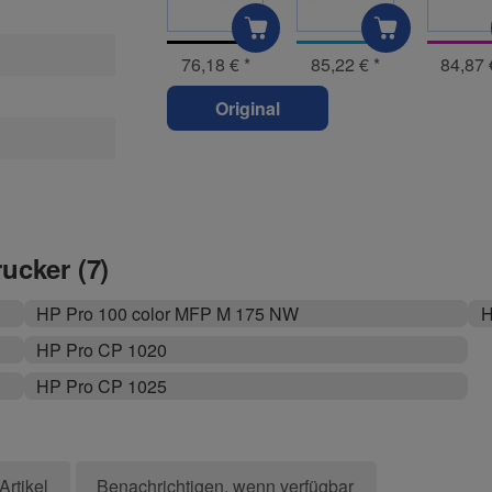
76,18 €
*
85,22 €
*
84,87
Original
rucker (7)
HP Pro 100 color MFP M 175 NW
H
HP Pro CP 1020
HP Pro CP 1025
Artikel
Benachrichtigen, wenn verfügbar