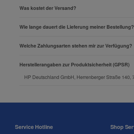
Was kostet der Versand?
Wie lange dauert die Lieferung meiner Bestellung?
Telefon
Welche Zahlungsarten stehen mir zur Verfügung?
Fax
Herstellerangaben zur Produktsicherheit (GPSR)
HP Deutschland GmbH, Herrenberger Straße 140, 
Frage zum Artikel
Ihre Frage
Service Hotline
Shop Ser