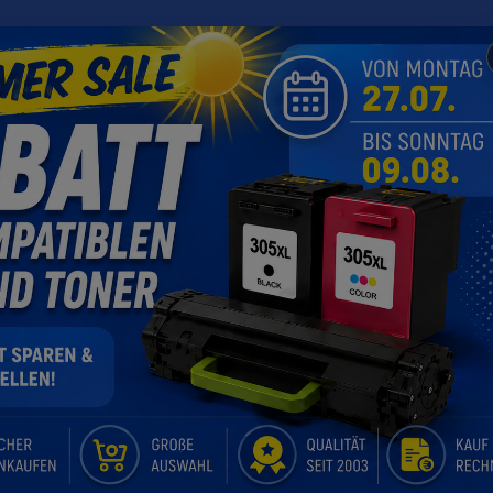
n
HP
Kodak
Kyocera
Lexmark
Oki
Ricoh
Pack Schwarz (2x ~1200 Seiten)