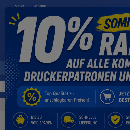
News
Kontakt
Brother
Canon
Dell
Epso
/
HP
/
LASERJET PRO M
/
LaserJet Pro TopShot M275
Original HP CE310AD 126A Value 