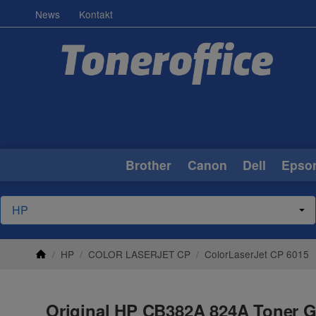
News
Kontakt
Brother
Canon
Dell
Epso
/
HP
/
COLOR LASERJET CP
/
ColorLaserJet CP 6015
Original HP CB382A 824A Toner Ge