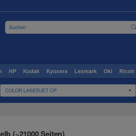
n
HP
Kodak
Kyocera
Lexmark
Oki
Ricoh
lb (~21000 Seiten)