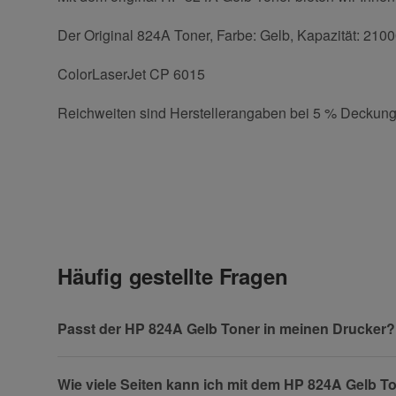
Der Original 824A Toner, Farbe: Gelb, Kapazität: 2100
ColorLaserJet CP 6015
Reichweiten sind Herstellerangaben bei 5 % Deckung
E-Mail
Kontaktdaten
Geben Sie die erste Bewertung für diesen Artikel ab 
Anrede
(* = Pflichtfelder)
Häufig gestellte Fragen
Datenschutzerklärung
Vorname
Passt der HP 824A Gelb Toner in meinen Drucker?
Wie viele Seiten kann ich mit dem HP 824A Gelb T