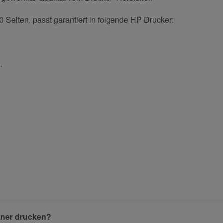
0 Seiten, passt garantiert in folgende HP Drucker:
.
und helfen Sie Anderen bei der Kaufentscheidung:
Nachname
Benachrichtigung anfordern
oner drucken?