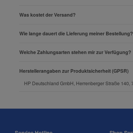
Firma
Was kostet der Versand?
Wie lange dauert die Lieferung meiner Bestellung?
Telefon
Welche Zahlungsarten stehen mir zur Verfügung?
Fax
Herstellerangaben zur Produktsicherheit (GPSR)
HP Deutschland GmbH, Herrenberger Straße 140, 
Frage zum Artikel
Ihre Frage
Service Hotline
Shop Ser