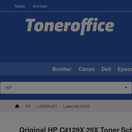
News
Kontakt
Brother
Canon
Dell
Epso
/
HP
/
LASERJET
/
LaserJet 5000
Original HP C4129X 29X Toner Sch