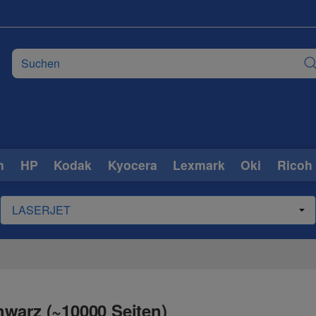
n
HP
Kodak
Kyocera
Lexmark
Oki
Ricoh
warz (~10000 Seiten)