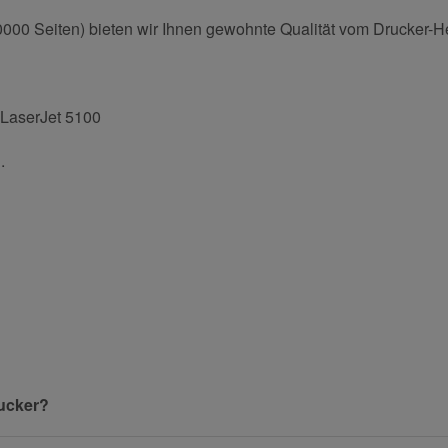
0 Seiten) bieten wir Ihnen gewohnte Qualität vom Drucker-Her
 LaserJet 5100
.
und helfen Sie Anderen bei der Kaufentscheidung:
Nachname
ucker?