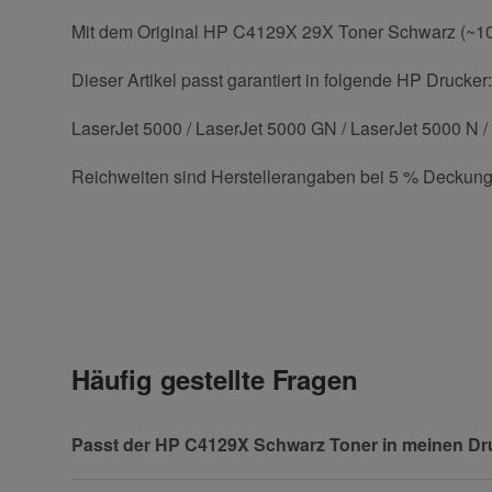
Mit dem Original HP C4129X 29X Toner Schwarz (~1000
Dieser Artikel passt garantiert in folgende HP Drucker:
LaserJet 5000 / LaserJet 5000 GN / LaserJet 5000 N /
Reichweiten sind Herstellerangaben bei 5 % Deckung
Kontaktdaten
Geben Sie die erste Bewertung für diesen Artikel ab 
Anrede
Häufig gestellte Fragen
Vorname
Passt der HP C4129X Schwarz Toner in meinen Dr