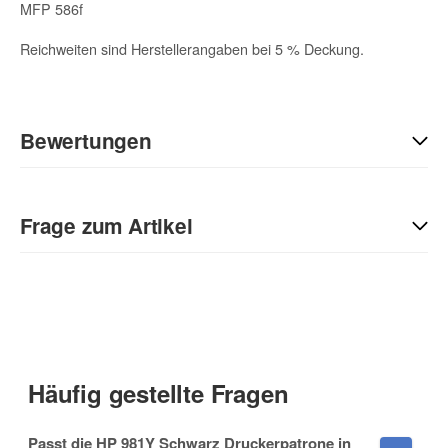
MFP 586f
Reichweiten sind Herstellerangaben bei 5 % Deckung.
Bewertungen
Geben Sie die erste Bewertung für diesen Artikel ab und helfen
Sie Anderen bei der Kaufentscheidung:
Frage zum Artikel
Kontaktdaten
Anrede
Häufig gestellte Fragen
Vorname
Passt die HP 981Y Schwarz Druckerpatrone in