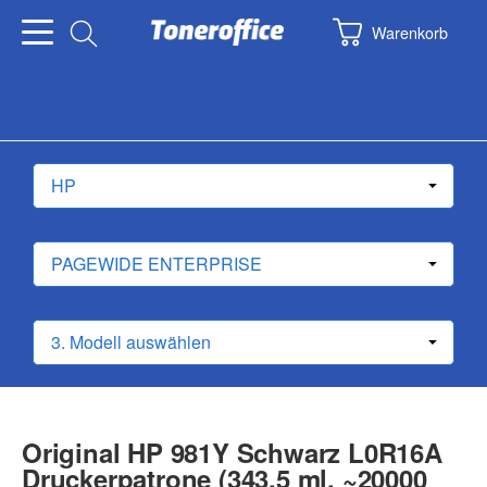
Warenkorb
Original HP 981Y Schwarz L0R16A
Druckerpatrone (343.5 ml, ~20000