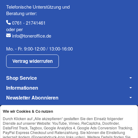
Telefonische Unterstützung und
Telefon
Beratung unter:
0761 - 21741461
oder per
info@toneroffice.de
Mobiltelefon
Mo. - Fr. 9:00-12:00 / 13:00-16:00
Vertrag widerrufen
Shop Service
Fax
Informationen
Newsletter Abonnieren
Wie wir Cookies & Co nutzen
Durch Klicken auf „Alle akzeptieren“ gestatten Sie den Einsatz folgender
Datenschutz
•
Impressum
Dienste auf unserer Website: YouTube, Vimeo, ReCaptcha, Doofinder,
DataFirst Track, Tagbox, Google Analytics 4, Google Ads Conversion Tracking,
PayPal Express Checkout und Ratenzahlung. Sie können die Einstellung
Frage zum Artikel
jederzeit ändern (Fingerabdruck-Icon links unten). Weitere Details finden Sie