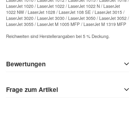
LaserJet 1020 / LaserJet 1022 / LaserJet 1022 N / LaserJet
1022 NW / LaserJet 1028 / LaserJet 108 SE / LaserJet 3015 /
LaserJet 3020 / LaserJet 3030 / LaserJet 3050 / LaserJet 3052 /
LaserJet 3055 / LaserJet M 1005 MFP / LaserJet M 1319 MFP
Reichweiten sind Herstellerangaben bei 5 % Deckung.
Bewertungen
Geben Sie die erste Bewertung für diesen Artikel ab und helfen
Sie Anderen bei der Kaufentscheidung:
Frage zum Artikel
Kontaktdaten
Anrede