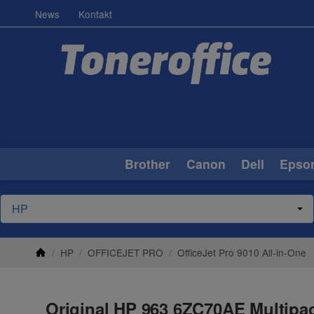
News
Kontakt
Brother
Canon
Dell
Epso
/
HP
/
OFFICEJET PRO
/
OfficeJet Pro 9010 All-in-One
Original HP 963 6ZC70AE Multipa