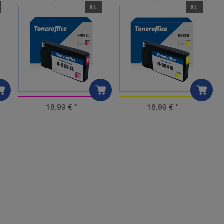
XL
XL
18,99 €
*
18,99 €
*
und helfen Sie Anderen bei der Kaufentscheidung: