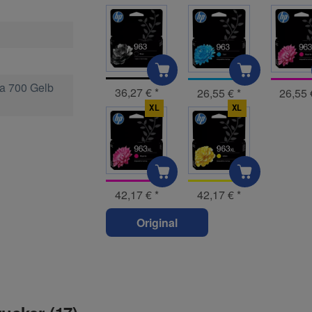
a 700 Gelb
36,27 €
*
26,55 €
*
26,55
XL
XL
42,17 €
*
42,17 €
*
Original