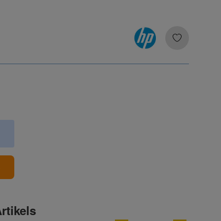
b
rtikels