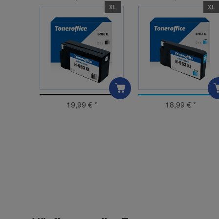
XL
XL
19,99 €
*
18,99 €
*
Kontaktdaten
Geben Sie die erste Bewertung für diesen Artikel ab 
Anrede