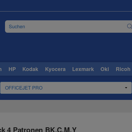
n
HP
Kodak
Kyocera
Lexmark
Oki
Ricoh
ck 4 Patronen BK,C,M,Y