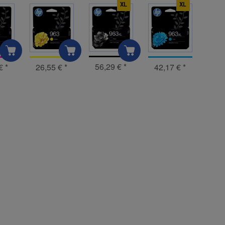
XL
XL
56,29 €
*
 €
*
26,55 €
*
42,17 €
*