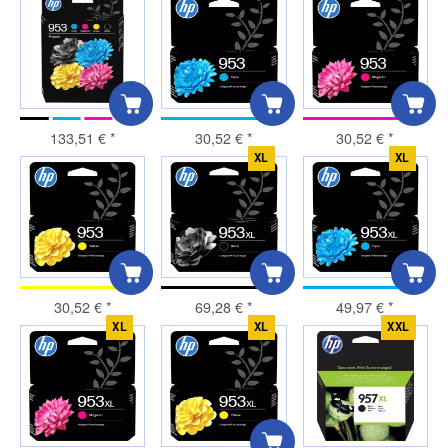
133,51 €
*
30,52 €
*
30,52 €
*
XL
XL
30,52 €
*
69,28 €
*
49,97 €
*
XL
XL
XXL