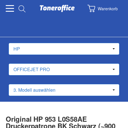
Warenkorb
Original HP 953 L0S58AE
Druckerpatrone BK Schwarz (~900