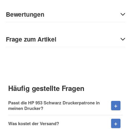
Bewertungen
Geben Sie die erste Bewertung für diesen Artikel ab und helfen
Sie Anderen bei der Kaufentscheidung:
Frage zum Artikel
Kontaktdaten
Anrede
Häufig gestellte Fragen
Vorname
Passt die HP 953 Schwarz Druckerpatrone in
meinen Drucker?
Was kostet der Versand?
Nachname