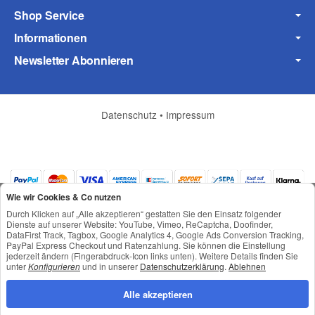
Shop Service
Informationen
Frage zum Artikel
Newsletter Abonnieren
Ihre Frage
Datenschutz
•
Impressum
Wie wir Cookies & Co nutzen
Durch Klicken auf „Alle akzeptieren“ gestatten Sie den Einsatz folgender
Dienste auf unserer Website: YouTube, Vimeo, ReCaptcha, Doofinder,
DataFirst Track, Tagbox, Google Analytics 4, Google Ads Conversion Tracking,
PayPal Express Checkout und Ratenzahlung. Sie können die Einstellung
jederzeit ändern (Fingerabdruck-Icon links unten). Weitere Details finden Sie
*
Alle Preise inkl. gesetzlicher USt., zzgl.
Versand
unter
Konfigurieren
und in unserer
Datenschutzerklärung
.
Ablehnen
© © Toneroffice.de
Powered by
JTL-Shop
(* = Pflichtfelder)
Alle akzeptieren
Konzeption und Umsetzung durch
webimpact GmbH
Datenschutzerklärung