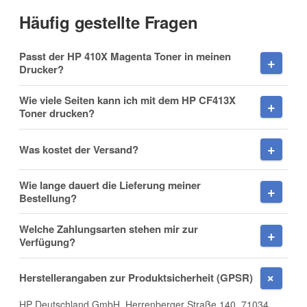
Häufig gestellte Fragen
Vorname
Passt der HP 410X Magenta Toner in meinen
Drucker?
Wie viele Seiten kann ich mit dem HP CF413X
Toner drucken?
Nachname
Was kostet der Versand?
Wie lange dauert die Lieferung meiner
Firma
Bestellung?
Welche Zahlungsarten stehen mir zur
Verfügung?
E-Mail
Herstellerangaben zur Produktsicherheit (GPSR)
HP Deutschland GmbH, Herrenberger Straße 140, 71034