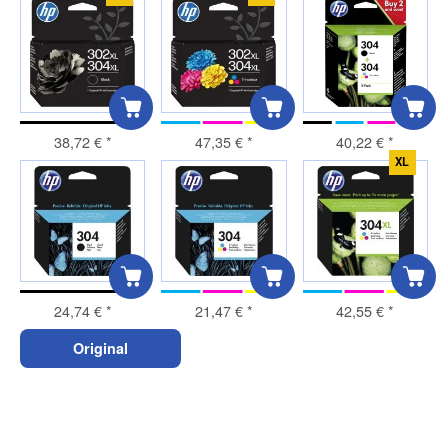
38,72 €
*
47,35 €
*
40,22 €
*
XL
24,74 €
*
21,47 €
*
42,55 €
*
Original