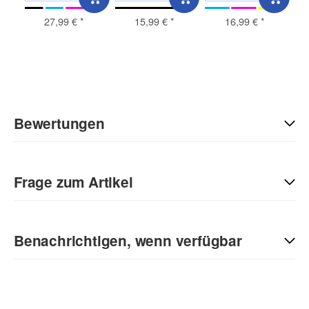
27,99 €
*
15,99 €
*
16,99 €
*
Bewertungen
Geben Sie die erste Bewertung für diesen Artikel ab und helfen
Sie Anderen bei der Kaufentscheidung:
Frage zum Artikel
Kontaktdaten
Benachrichtigen, wenn verfügbar
Anrede
E-Mail