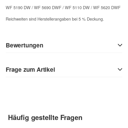
WF 5190 DW / WF 5690 DWF / WF 5110 DW / WF 5620 DWF
Reichweiten sind Herstellerangaben bei 5 % Deckung.
Bewertungen
Geben Sie die erste Bewertung für diesen Artikel ab und helfen
Sie Anderen bei der Kaufentscheidung:
Frage zum Artikel
Kontaktdaten
Anrede
Häufig gestellte Fragen
Vorname