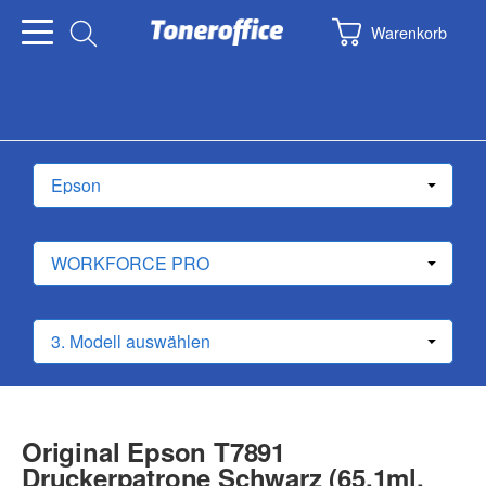
Warenkorb
Original Epson T7891
Druckerpatrone Schwarz (65.1ml,