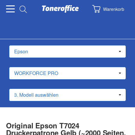
Warenkorb
Original Epson T7024
Druckerpatrone Gelb (~2000 Seiten,