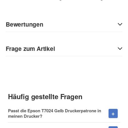
Bewertungen
Geben Sie die erste Bewertung für diesen Artikel ab und helfen
Sie Anderen bei der Kaufentscheidung:
Frage zum Artikel
Kontaktdaten
Anrede
Häufig gestellte Fragen
Vorname
Passt die Epson T7024 Gelb Druckerpatrone in
meinen Drucker?