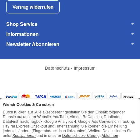
Fax
Vertrag widerrufen
Shop Service
Informationen
Newsletter Abonnieren
Frage zum Artikel
Ihre Frage
Datenschutz
•
Impressum
Wie wir Cookies & Co nutzen
Durch Klicken auf „Alle akzeptieren“ gestatten Sie den Einsatz folgender
Dienste auf unserer Website: YouTube, Vimeo, ReCaptcha, Doofinder,
DataFirst Track, Tagbox, Google Analytics 4, Google Ads Conversion Tracking,
PayPal Express Checkout und Ratenzahlung. Sie können die Einstellung
jederzeit ändern (Fingerabdruck-Icon links unten). Weitere Details finden Sie
*
Alle Preise inkl. gesetzlicher USt., zzgl.
Versand
unter
Konfigurieren
und in unserer
Datenschutzerklärung
.
Ablehnen