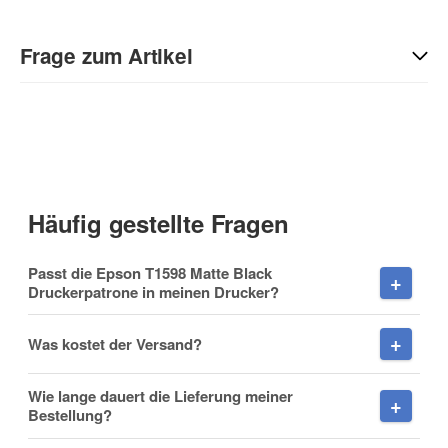
Geben Sie die erste Bewertung für diesen Artikel ab und helfen
Sie Anderen bei der Kaufentscheidung:
Frage zum Artikel
Kontaktdaten
Anrede
Häufig gestellte Fragen
Vorname
Passt die Epson T1598 Matte Black
Druckerpatrone in meinen Drucker?
Was kostet der Versand?
Nachname
Wie lange dauert die Lieferung meiner
Bestellung?