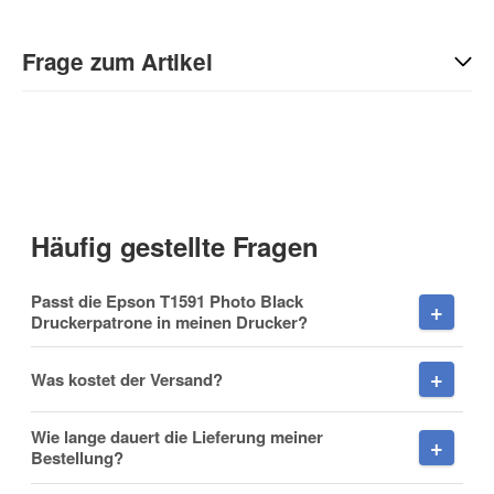
Geben Sie die erste Bewertung für diesen Artikel ab und helfen
Sie Anderen bei der Kaufentscheidung:
Frage zum Artikel
Kontaktdaten
Anrede
Häufig gestellte Fragen
Vorname
Passt die Epson T1591 Photo Black
Druckerpatrone in meinen Drucker?
Was kostet der Versand?
Nachname
Wie lange dauert die Lieferung meiner
Bestellung?