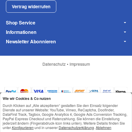
Fax
Vertrag widerrufen
Shop Service
Informationen
Newsletter Abonnieren
Frage zum Artikel
Ihre Frage
Datenschutz
•
Impressum
Wie wir Cookies & Co nutzen
Durch Klicken auf „Alle akzeptieren“ gestatten Sie den Einsatz folgender
Dienste auf unserer Website: YouTube, Vimeo, ReCaptcha, Doofinder,
DataFirst Track, Tagbox, Google Analytics 4, Google Ads Conversion Tracking,
PayPal Express Checkout und Ratenzahlung. Sie können die Einstellung
jederzeit ändern (Fingerabdruck-Icon links unten). Weitere Details finden Sie
*
Alle Preise inkl. gesetzlicher USt., zzgl.
Versand
unter
Konfigurieren
und in unserer
Datenschutzerklärung
.
Ablehnen