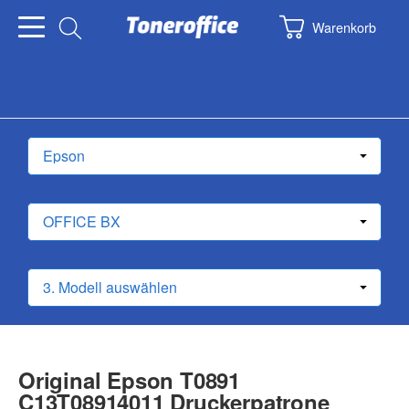
Warenkorb
Original Epson T0891
C13T08914011 Druckerpatrone