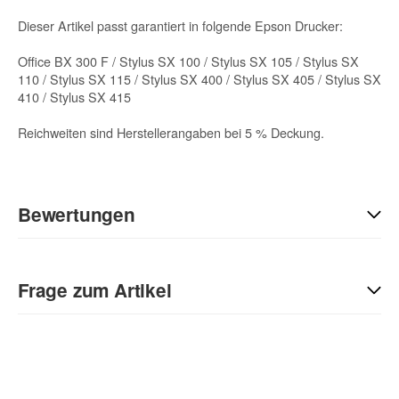
Dieser Artikel passt garantiert in folgende Epson Drucker:
Office BX 300 F / Stylus SX 100 / Stylus SX 105 / Stylus SX
110 / Stylus SX 115 / Stylus SX 400 / Stylus SX 405 / Stylus SX
410 / Stylus SX 415
Reichweiten sind Herstellerangaben bei 5 % Deckung.
Bewertungen
Geben Sie die erste Bewertung für diesen Artikel ab und helfen
Sie Anderen bei der Kaufentscheidung:
Frage zum Artikel
Kontaktdaten
Anrede