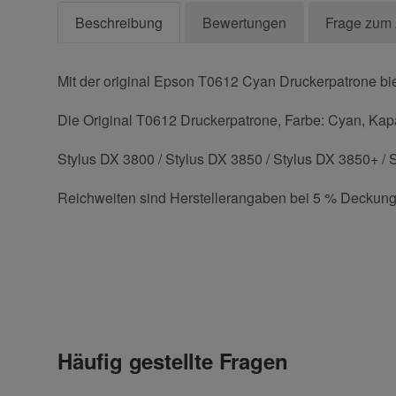
Beschreibung
Bewertungen
Frage zum 
Mit der original Epson T0612 Cyan Druckerpatrone bie
Die Original T0612 Druckerpatrone, Farbe: Cyan, Kapaz
Stylus DX 3800 / Stylus DX 3850 / Stylus DX 3850+ / 
Reichweiten sind Herstellerangaben bei 5 % Deckung
E-Mail
Kontaktdaten
Geben Sie die erste Bewertung für diesen Artikel ab 
Anrede
(* = Pflichtfelder)
Häufig gestellte Fragen
Datenschutzerklärung
Vorname