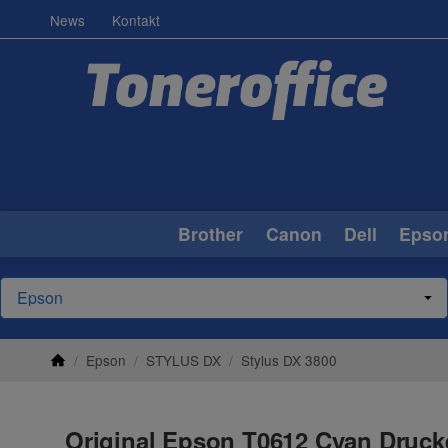
News
Kontakt
Brother
Canon
Dell
Epso
/
Epson
/
STYLUS DX
/
Stylus DX 3800
Original Epson T0612 Cyan Druck