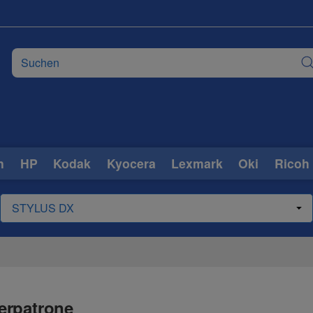
n
HP
Kodak
Kyocera
Lexmark
Oki
Ricoh
erpatrone