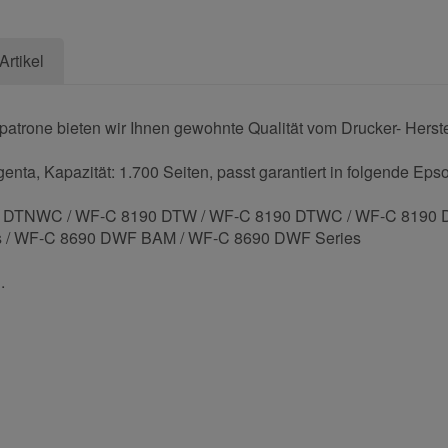
Artikel
trone bieten wir Ihnen gewohnte Qualität vom Drucker- Herstel
ta, Kapazität: 1.700 Seiten, passt garantiert in folgende Eps
0 DTNWC / WF-C 8190 DTW / WF-C 8190 DTWC / WF-C 8190 D
s / WF-C 8690 DWF BAM / WF-C 8690 DWF Series
.
und helfen Sie Anderen bei der Kaufentscheidung: