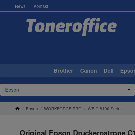
News
Kontakt
Brother
Canon
Dell
Epso
/
Epson
/
WORKFORCE PRO
/
WF-C 8100 Series
Original Epson Druckerpatrone C