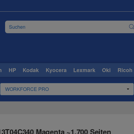
n
HP
Kodak
Kyocera
Lexmark
Oki
Ricoh
13T04C340 Magenta ~1.700 Seiten