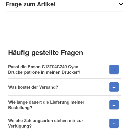
Sie Anderen bei der Kaufentscheidung:
Frage zum Artikel
Kontaktdaten
Anrede
Häufig gestellte Fragen
Vorname
Passt die Epson C13T04C240 Cyan
Druckerpatrone in meinen Drucker?
Was kostet der Versand?
Nachname
Wie lange dauert die Lieferung meiner
Bestellung?
Welche Zahlungsarten stehen mir zur
Firma
Verfügung?