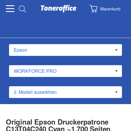
Warenkorb
Original Epson Druckerpatrone
C13T04C240 Cyan ~1.700 Seiten