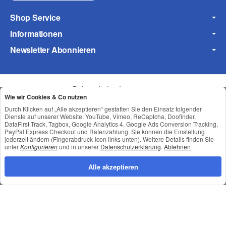
Shop Service
Informationen
Newsletter Abonnieren
Frage zum Artikel
Ihre Frage
Datenschutz
•
Impressum
Wie wir Cookies & Co nutzen
Durch Klicken auf „Alle akzeptieren“ gestatten Sie den Einsatz folgender
Dienste auf unserer Website: YouTube, Vimeo, ReCaptcha, Doofinder,
DataFirst Track, Tagbox, Google Analytics 4, Google Ads Conversion Tracking,
PayPal Express Checkout und Ratenzahlung. Sie können die Einstellung
jederzeit ändern (Fingerabdruck-Icon links unten). Weitere Details finden Sie
unter
Konfigurieren
und in unserer
Datenschutzerklärung
.
Ablehnen
Alle akzeptieren
*
Alle Preise inkl. gesetzlicher USt., zzgl.
Versand
© © Toneroffice.de
Powered by
JTL-Shop
Konzeption und Umsetzung durch
webimpact GmbH