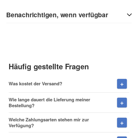
Kontaktdaten
Benachrichtigen, wenn verfügbar
Anrede
E-Mail
Vorname
(* = Pflichtfelder)
Häufig gestellte Fragen
Datenschutzerklärung
Nachname
Was kostet der Versand?
Benachrichtigung anfordern
Wie lange dauert die Lieferung meiner
Bestellung?
Firma
Welche Zahlungsarten stehen mir zur
Verfügung?