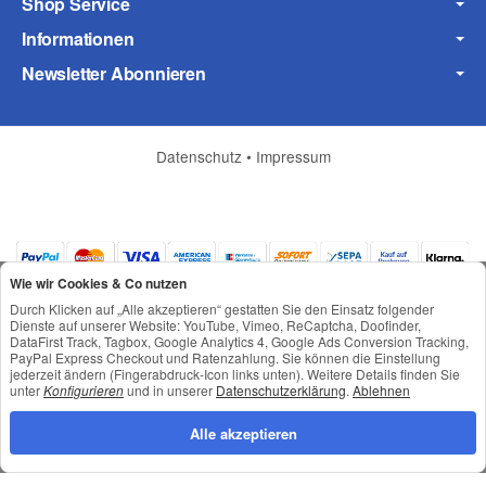
Shop Service
Informationen
Newsletter Abonnieren
Frage zum Artikel
Ihre Frage
Datenschutz
•
Impressum
Wie wir Cookies & Co nutzen
Durch Klicken auf „Alle akzeptieren“ gestatten Sie den Einsatz folgender
Dienste auf unserer Website: YouTube, Vimeo, ReCaptcha, Doofinder,
DataFirst Track, Tagbox, Google Analytics 4, Google Ads Conversion Tracking,
PayPal Express Checkout und Ratenzahlung. Sie können die Einstellung
jederzeit ändern (Fingerabdruck-Icon links unten). Weitere Details finden Sie
*
Alle Preise inkl. gesetzlicher USt., zzgl.
Versand
unter
Konfigurieren
und in unserer
Datenschutzerklärung
.
Ablehnen
© © Toneroffice.de
Powered by
JTL-Shop
Alle akzeptieren
Konzeption und Umsetzung durch
webimpact GmbH
(* = Pflichtfelder)