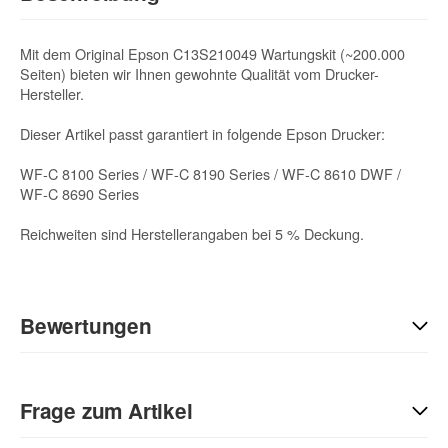
Mit dem Original Epson C13S210049 Wartungskit (~200.000
Seiten) bieten wir Ihnen gewohnte Qualität vom Drucker-
Hersteller.
Dieser Artikel passt garantiert in folgende Epson Drucker:
WF-C 8100 Series / WF-C 8190 Series / WF-C 8610 DWF /
WF-C 8690 Series
Reichweiten sind Herstellerangaben bei 5 % Deckung.
Bewertungen
Geben Sie die erste Bewertung für diesen Artikel ab und helfen
Sie Anderen bei der Kaufentscheidung:
Frage zum Artikel