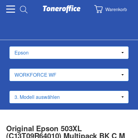
Warenkorb
Original Epson 503XL
(C13T09R64010) Multipack BK C M