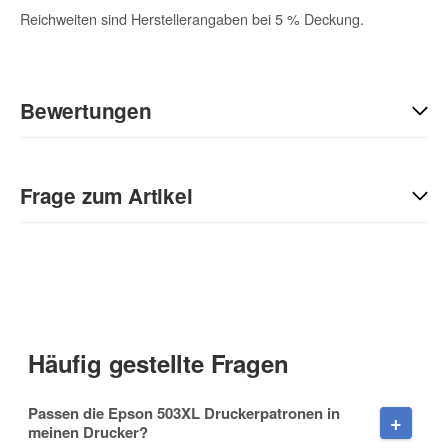
Reichweiten sind Herstellerangaben bei 5 % Deckung.
Bewertungen
Geben Sie die erste Bewertung für diesen Artikel ab und helfen
Sie Anderen bei der Kaufentscheidung:
Frage zum Artikel
Kontaktdaten
Anrede
Häufig gestellte Fragen
Vorname
Passen die Epson 503XL Druckerpatronen in
meinen Drucker?