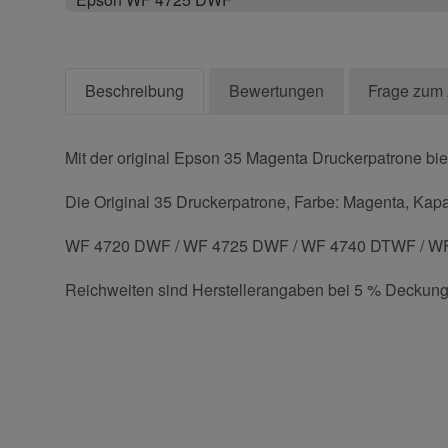
Beschreibung
Bewertungen
Frage zum 
Mit der original Epson 35 Magenta Druckerpatrone bie
Die Original 35 Druckerpatrone, Farbe: Magenta, Kapaz
WF 4720 DWF / WF 4725 DWF / WF 4740 DTWF / WF
Reichweiten sind Herstellerangaben bei 5 % Deckung
Kontaktdaten
Geben Sie die erste Bewertung für diesen Artikel ab 
Anrede