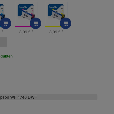
€
*
8,09 €
*
8,09 €
*
odukten
pson WF 4740 DWF