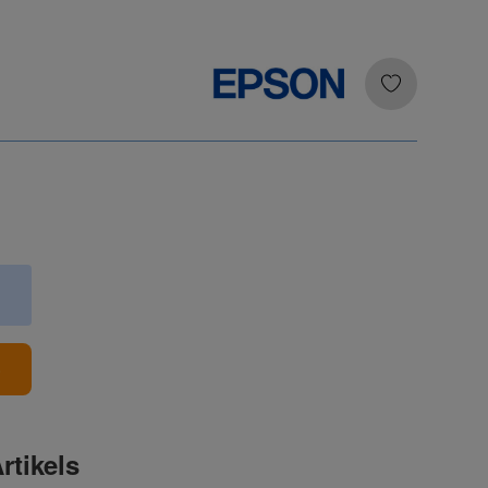
b
rtikels