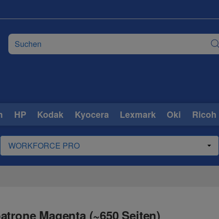
n
HP
Kodak
Kyocera
Lexmark
Oki
Ricoh
atrone Magenta (~650 Seiten)