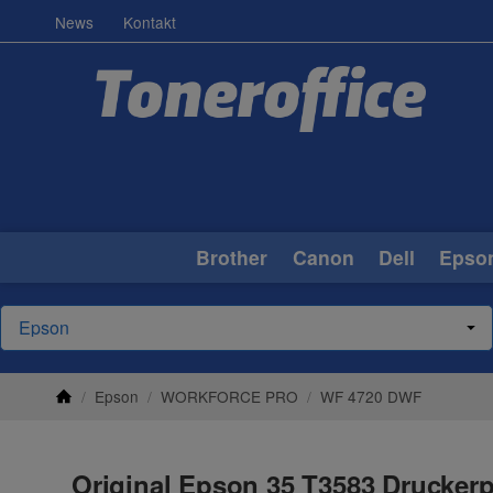
News
Kontakt
Brother
Canon
Dell
Epso
/
Epson
/
WORKFORCE PRO
/
WF 4720 DWF
Original Epson 35 T3583 Druckerp