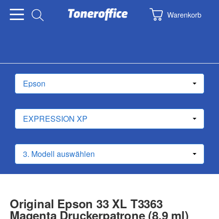
Warenkorb
Original Epson 33 XL T3363
Magenta Druckerpatrone (8,9 ml)