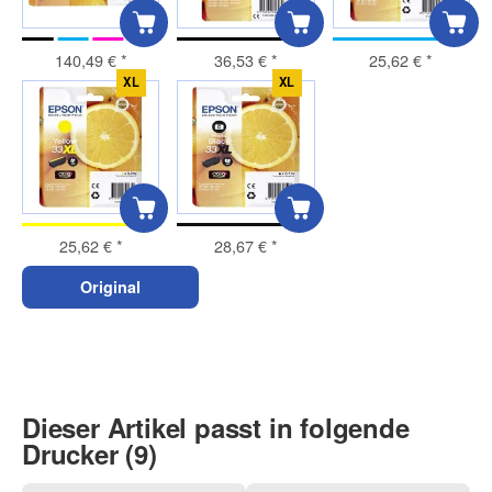
140,49 €
*
36,53 €
*
25,62 €
*
XL
XL
25,62 €
*
28,67 €
*
Original
Dieser Artikel passt in folgende
Drucker (9)