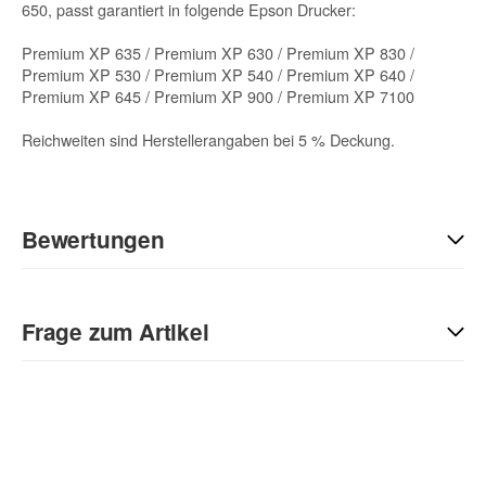
650, passt garantiert in folgende Epson Drucker:
Premium XP 635 / Premium XP 630 / Premium XP 830 /
Premium XP 530 / Premium XP 540 / Premium XP 640 /
Premium XP 645 / Premium XP 900 / Premium XP 7100
Reichweiten sind Herstellerangaben bei 5 % Deckung.
Bewertungen
Geben Sie die erste Bewertung für diesen Artikel ab und helfen
Sie Anderen bei der Kaufentscheidung:
Frage zum Artikel
Kontaktdaten
Anrede