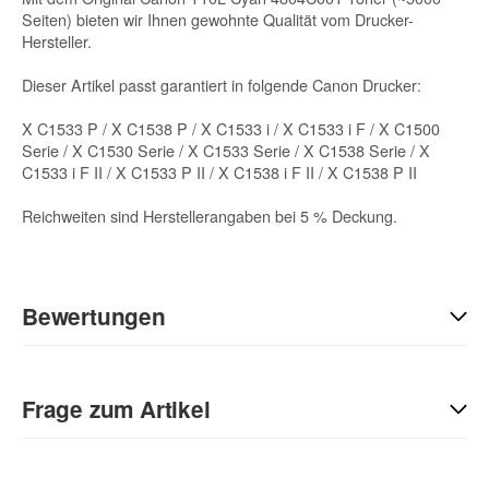
Seiten) bieten wir Ihnen gewohnte Qualität vom Drucker-
Hersteller.
Dieser Artikel passt garantiert in folgende Canon Drucker:
X C1533 P / X C1538 P / X C1533 i / X C1533 i F / X C1500
Serie / X C1530 Serie / X C1533 Serie / X C1538 Serie / X
C1533 i F II / X C1533 P II / X C1538 i F II / X C1538 P II
Reichweiten sind Herstellerangaben bei 5 % Deckung.
Bewertungen
Geben Sie die erste Bewertung für diesen Artikel ab und helfen
Sie Anderen bei der Kaufentscheidung:
Frage zum Artikel
Kontaktdaten