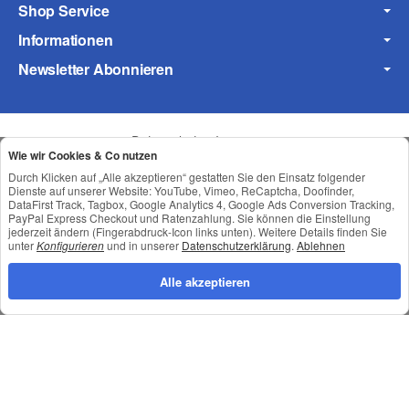
Shop Service
Informationen
Frage zum Artikel
Newsletter Abonnieren
Ihre Frage
Datenschutz
•
Impressum
Wie wir Cookies & Co nutzen
Durch Klicken auf „Alle akzeptieren“ gestatten Sie den Einsatz folgender
Dienste auf unserer Website: YouTube, Vimeo, ReCaptcha, Doofinder,
DataFirst Track, Tagbox, Google Analytics 4, Google Ads Conversion Tracking,
PayPal Express Checkout und Ratenzahlung. Sie können die Einstellung
jederzeit ändern (Fingerabdruck-Icon links unten). Weitere Details finden Sie
unter
Konfigurieren
und in unserer
Datenschutzerklärung
.
Ablehnen
Alle akzeptieren
*
Alle Preise inkl. gesetzlicher USt., zzgl.
Versand
© © Toneroffice.de
(* = Pflichtfelder)
Powered by
JTL-Shop
Konzeption und Umsetzung durch
webimpact GmbH
Datenschutzerklärung