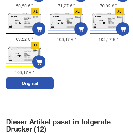
50,50 €
*
71,27 €
*
70,92 €
*
XL
XL
XL
69,22 €
*
103,17 €
*
103,17 €
*
XL
103,17 €
*
Original
Dieser Artikel passt in folgende
Drucker (12)