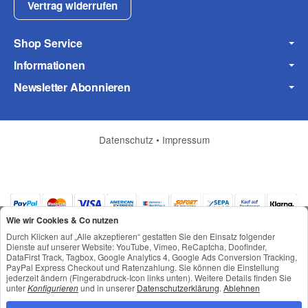
Fax
Vertrag widerrufen
Shop Service
Informationen
Newsletter Abonnieren
Frage zum Artikel
Ihre Frage
Datenschutz
•
Impressum
Wie wir Cookies & Co nutzen
Durch Klicken auf „Alle akzeptieren“ gestatten Sie den Einsatz folgender
Dienste auf unserer Website: YouTube, Vimeo, ReCaptcha, Doofinder,
DataFirst Track, Tagbox, Google Analytics 4, Google Ads Conversion Tracking,
PayPal Express Checkout und Ratenzahlung. Sie können die Einstellung
jederzeit ändern (Fingerabdruck-Icon links unten). Weitere Details finden Sie
*
Alle Preise inkl. gesetzlicher USt., zzgl.
Versand
unter
Konfigurieren
und in unserer
Datenschutzerklärung
.
Ablehnen
© © Toneroffice.de