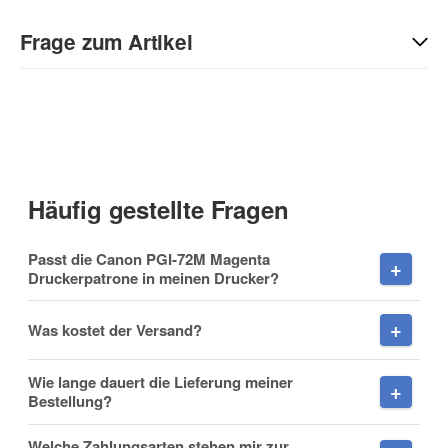
Geben Sie die erste Bewertung für diesen Artikel ab und helfen
Sie Anderen bei der Kaufentscheidung:
Frage zum Artikel
Kontaktdaten
Anrede
Häufig gestellte Fragen
Vorname
Passt die Canon PGI-72M Magenta
Druckerpatrone in meinen Drucker?
Was kostet der Versand?
Nachname
Wie lange dauert die Lieferung meiner
Bestellung?
Welche Zahlungsarten stehen mir zur