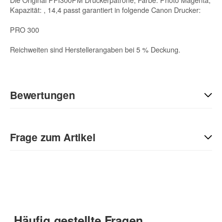
Kapazität: , 14,4 passt garantiert in folgende Canon Drucker:
PRO 300
Reichweiten sind Herstellerangaben bei 5 % Deckung.
Bewertungen
Geben Sie die erste Bewertung für diesen Artikel ab und helfen
Sie Anderen bei der Kaufentscheidung:
Frage zum Artikel
Kontaktdaten
Anrede
Häufig gestellte Fragen