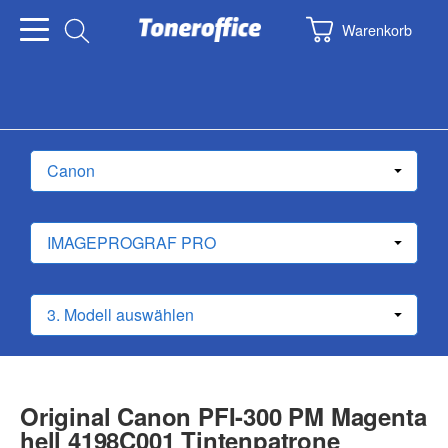
Warenkorb
Original Canon PFI-300 PM Magenta
hell 4198C001 Tintenpatrone