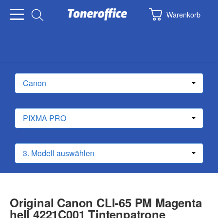
Warenkorb
Original Canon CLI-65 PM Magenta
hell 4221C001 Tintenpatrone