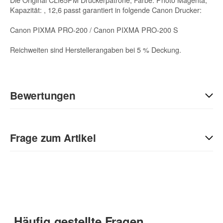
Kapazität: , 12,6 passt garantiert in folgende Canon Drucker:
Canon PIXMA PRO-200 / Canon PIXMA PRO-200 S
Reichweiten sind Herstellerangaben bei 5 % Deckung.
Bewertungen
Geben Sie die erste Bewertung für diesen Artikel ab und helfen
Sie Anderen bei der Kaufentscheidung:
Frage zum Artikel
Kontaktdaten
Anrede
Häufig gestellte Fragen