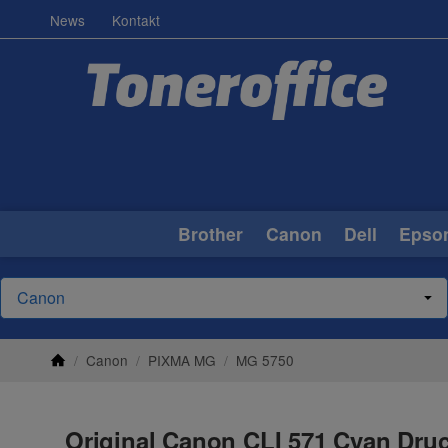
News
Kontakt
Brother
Canon
Dell
Epso
/
Canon
/
PIXMA MG
/
MG 5750
Original Canon CLI 571 Cyan Druc