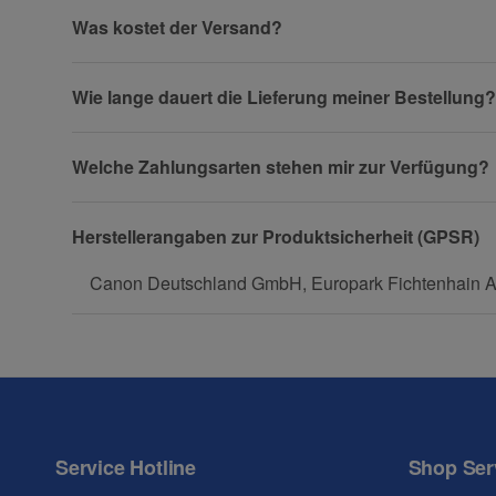
Was kostet der Versand?
Firma
Wie lange dauert die Lieferung meiner Bestellung?
Welche Zahlungsarten stehen mir zur Verfügung?
Telefon
Herstellerangaben zur Produktsicherheit (GPSR)
Canon Deutschland GmbH, Europark Fichtenhain A1
Fax
Service Hotline
Shop Ser
Frage zum Artikel