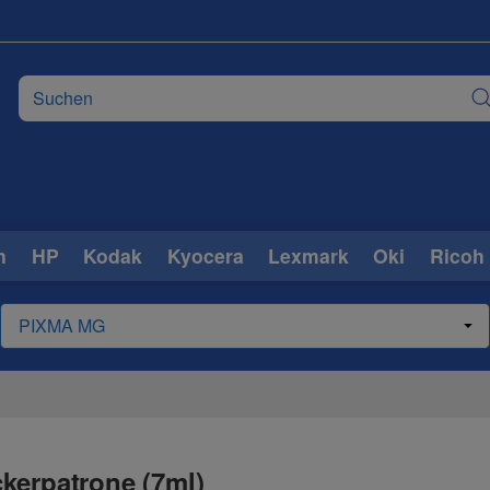
n
HP
Kodak
Kyocera
Lexmark
Oki
Ricoh
kerpatrone (7ml)