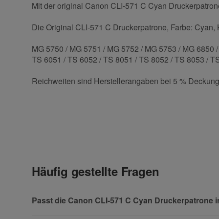
Mit der original Canon CLI-571 C Cyan Druckerpatrone
Die Original CLI-571 C Druckerpatrone, Farbe: Cyan, K
MG 5750 / MG 5751 / MG 5752 / MG 5753 / MG 6850 / 
TS 6051 / TS 6052 / TS 8051 / TS 8052 / TS 8053 / T
Reichweiten sind Herstellerangaben bei 5 % Deckung
Kontaktdaten
Geben Sie die erste Bewertung für diesen Artikel ab 
Anrede
Häufig gestellte Fragen
Vorname
Passt die Canon CLI-571 C Cyan Druckerpatrone 