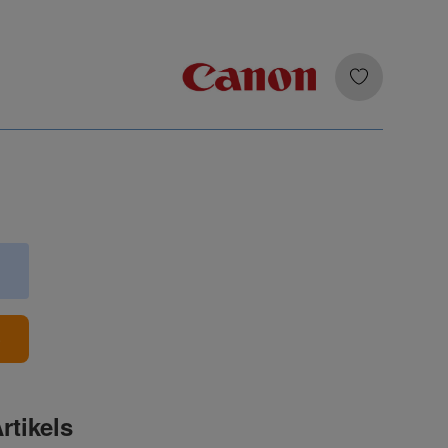
b
rtikels