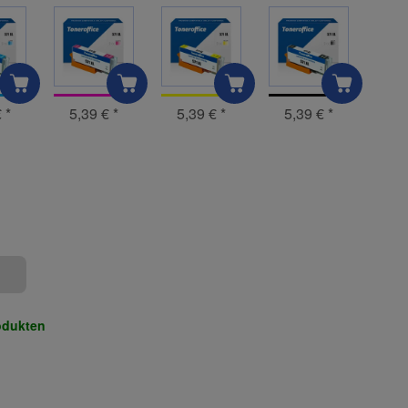
€
*
5,39 €
*
5,39 €
*
5,39 €
*
odukten