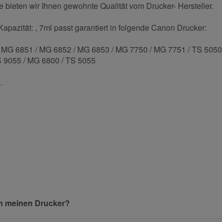
 bieten wir Ihnen gewohnte Qualität vom Drucker- Hersteller.
apazität: , 7ml passt garantiert in folgende Canon Drucker:
MG 6851 / MG 6852 / MG 6853 / MG 7750 / MG 7751 / TS 5050 /
S 9055 / MG 6800 / TS 5055
.
und helfen Sie Anderen bei der Kaufentscheidung:
Nachname
in meinen Drucker?