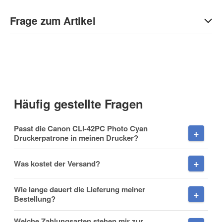
Geben Sie die erste Bewertung für diesen Artikel ab und helfen
Sie Anderen bei der Kaufentscheidung:
Frage zum Artikel
Kontaktdaten
Anrede
Häufig gestellte Fragen
Vorname
Passt die Canon CLI-42PC Photo Cyan
Druckerpatrone in meinen Drucker?
Was kostet der Versand?
Nachname
Wie lange dauert die Lieferung meiner
Bestellung?
Welche Zahlungsarten stehen mir zur