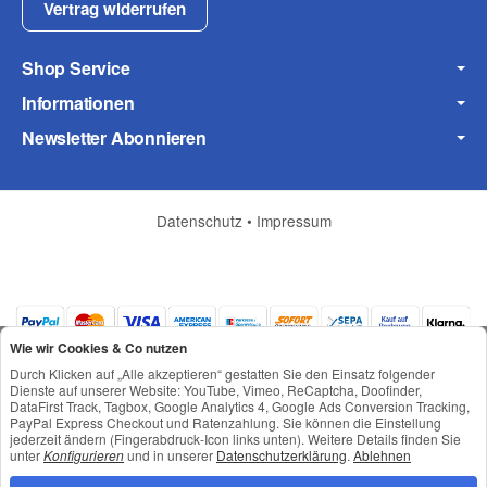
Fax
Vertrag widerrufen
Shop Service
Informationen
Newsletter Abonnieren
Frage zum Artikel
Ihre Frage
Datenschutz
•
Impressum
Wie wir Cookies & Co nutzen
Durch Klicken auf „Alle akzeptieren“ gestatten Sie den Einsatz folgender
Dienste auf unserer Website: YouTube, Vimeo, ReCaptcha, Doofinder,
DataFirst Track, Tagbox, Google Analytics 4, Google Ads Conversion Tracking,
PayPal Express Checkout und Ratenzahlung. Sie können die Einstellung
jederzeit ändern (Fingerabdruck-Icon links unten). Weitere Details finden Sie
*
Alle Preise inkl. gesetzlicher USt., zzgl.
Versand
unter
Konfigurieren
und in unserer
Datenschutzerklärung
.
Ablehnen
© © Toneroffice.de