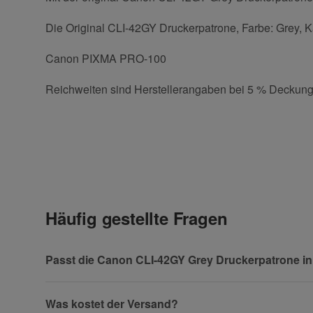
Die Original CLI-42GY Druckerpatrone, Farbe: Grey, Ka
Canon PIXMA PRO-100
Reichweiten sind Herstellerangaben bei 5 % Deckung
Kontaktdaten
Geben Sie die erste Bewertung für diesen Artikel ab 
Anrede
Häufig gestellte Fragen
Vorname
Passt die Canon CLI-42GY Grey Druckerpatrone i
Was kostet der Versand?