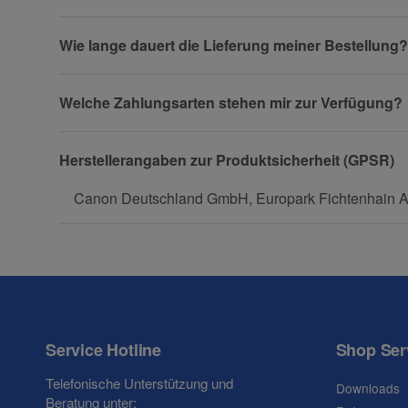
Firma
Wie lange dauert die Lieferung meiner Bestellung?
Welche Zahlungsarten stehen mir zur Verfügung?
Telefon
Herstellerangaben zur Produktsicherheit (GPSR)
Canon Deutschland GmbH, Europark Fichtenhain A1
Fax
Service Hotline
Shop Ser
Frage zum Artikel
Telefonische Unterstützung und
Downloads
Ihre Frage
Beratung unter: