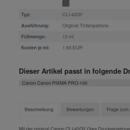
Typ:
CLI-42GY
Ausführung:
Original Tintenpatrone
Füllmenge:
13 ml
Kosten je ml:
1.55 EUR
Dieser Artikel passt in folgende D
Canon Canon PIXMA PRO-100
Beschreibung
Bewertungen
Frage zum 
Mit der original Canon CLI-42GY Grey Druckerpatrone 