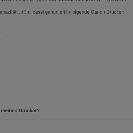
pazität: , 13ml passt garantiert in folgende Canon Drucker:
.
und helfen Sie Anderen bei der Kaufentscheidung:
Nachname
n meinen Drucker?