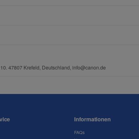
E-Mail
Mobiltelefon
0. 47807 Krefeld, Deutschland, info@canon.de
vice
Informationen
FAQs