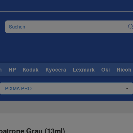
n
HP
Kodak
Kyocera
Lexmark
Oki
Ricoh
patrone Grau (13ml)