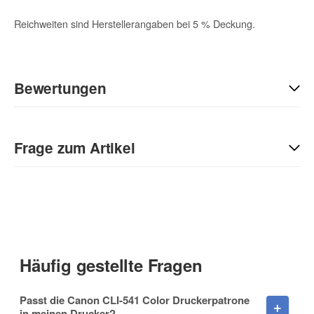
Reichweiten sind Herstellerangaben bei 5 % Deckung.
Bewertungen
Geben Sie die erste Bewertung für diesen Artikel ab und helfen
Sie Anderen bei der Kaufentscheidung:
Frage zum Artikel
Kontaktdaten
Anrede
Häufig gestellte Fragen
Vorname
Passt die Canon CLI-541 Color Druckerpatrone
in meinen Drucker?