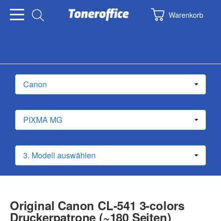
Warenkorb
Original Canon CL-541 3-colors
Druckerpatrone (~180 Seiten)