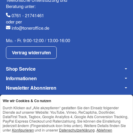
Beratung unter:
0761 - 21741461
Mobiltelefon
oder per
info@toneroffice.de
Mo. - Fr. 9:00-12:00 / 13:00-16:00
Fax
Vertrag widerrufen
Shop Service
Informationen
Newsletter Abonnieren
Wie wir Cookies & Co nutzen
Frage zum Artikel
Durch Klicken auf „Alle akzeptieren“ gestatten Sie den Einsatz folgender
Ihre Frage
Datenschutz
•
Impressum
Dienste auf unserer Website: YouTube, Vimeo, ReCaptcha, Doofinder,
DataFirst Track, Tagbox, Google Analytics 4, Google Ads Conversion Tracking,
PayPal Express Checkout und Ratenzahlung. Sie können die Einstellung
jederzeit ändern (Fingerabdruck-Icon links unten). Weitere Details finden Sie
unter
Konfigurieren
und in unserer
Datenschutzerklärung
.
Ablehnen