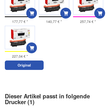
177,77 €
*
140,77 €
*
257,74 €
*
227,04 €
*
Original
Dieser Artikel passt in folgende
Drucker (1)