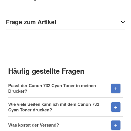
Geben Sie die erste Bewertung für diesen Artikel ab und helfen
Sie Anderen bei der Kaufentscheidung:
Frage zum Artikel
Kontaktdaten
Anrede
Häufig gestellte Fragen
Vorname
Passt der Canon 732 Cyan Toner in meinen
Drucker?
Wie viele Seiten kann ich mit dem Canon 732
Cyan Toner drucken?
Nachname
Was kostet der Versand?