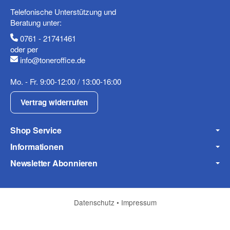
Mobiltelefon
Telefonische Unterstützung und
Beratung unter:
0761 - 21741461
oder per
info@toneroffice.de
Fax
Mo. - Fr. 9:00-12:00 / 13:00-16:00
Vertrag widerrufen
Shop Service
Informationen
Frage zum Artikel
Newsletter Abonnieren
Ihre Frage
Datenschutz
•
Impressum