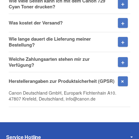
Wie viele Seiten kann ich mit dem Canon 729
Cyan Toner drucken?
Nachname
Was kostet der Versand?
Wie lange dauert die Lieferung meiner
Firma
Bestellung?
Welche Zahlungsarten stehen mir zur
Verfügung?
E-Mail
Herstellerangaben zur Produktsicherheit (GPSR)
Canon Deutschland GmbH, Europark Fichtenhain A10.
47807 Krefeld, Deutschland, info@canon.de
Telefon
Service Hotline