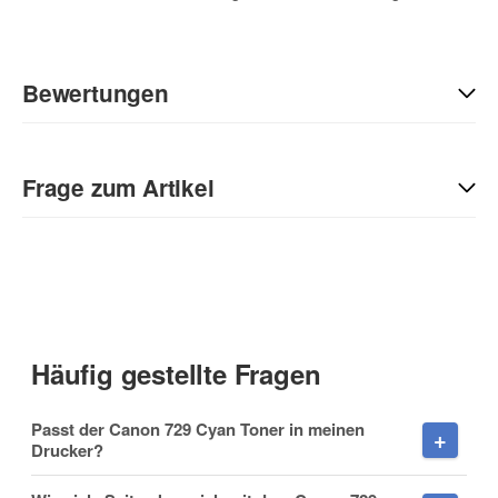
Bewertungen
Geben Sie die erste Bewertung für diesen Artikel ab und helfen
Sie Anderen bei der Kaufentscheidung:
Frage zum Artikel
Kontaktdaten
Anrede
Häufig gestellte Fragen
Vorname
Passt der Canon 729 Cyan Toner in meinen
Drucker?