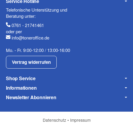
Service Hotline
Mobiltelefon
Telefonische Unterstützung und
Beratung unter:
0761 - 21741461
oder per
info@toneroffice.de
Fax
Mo. - Fr. 9:00-12:00 / 13:00-16:00
Vertrag widerrufen
Shop Service
Informationen
Frage zum Artikel
Newsletter Abonnieren
Ihre Frage
Datenschutz
•
Impressum