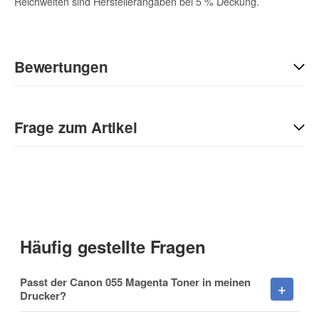
Reichweiten sind Herstellerangaben bei 5 % Deckung.
Bewertungen
Geben Sie die erste Bewertung für diesen Artikel ab und helfen
Sie Anderen bei der Kaufentscheidung:
Frage zum Artikel
Kontaktdaten
Anrede
Häufig gestellte Fragen
Vorname
Passt der Canon 055 Magenta Toner in meinen
Drucker?