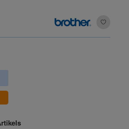
b
rtikels