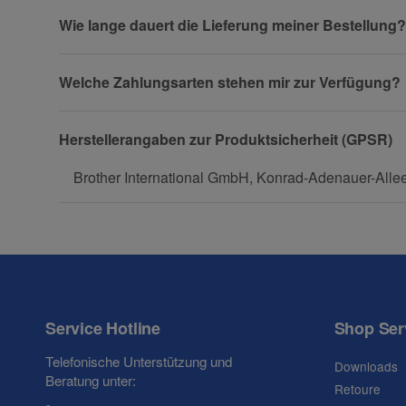
Wie lange dauert die Lieferung meiner Bestellung?
Telefon
Welche Zahlungsarten stehen mir zur Verfügung?
Fax
Herstellerangaben zur Produktsicherheit (GPSR)
Brother International GmbH, Konrad-Adenauer-Allee
Frage zum Artikel
Ihre Frage
Service Hotline
Shop Ser
Telefonische Unterstützung und
Downloads
Beratung unter:
Retoure