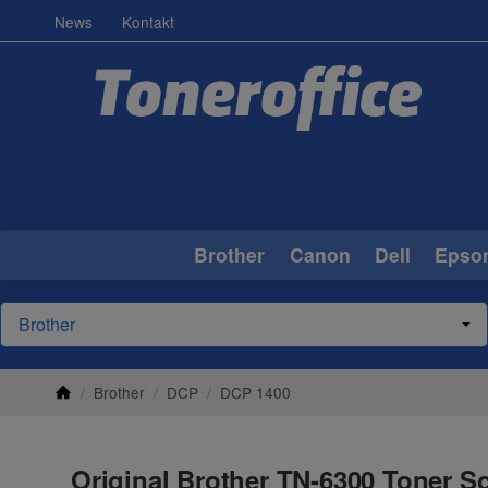
News
Kontakt
Brother
Canon
Dell
Epso
/
Brother
/
DCP
/
DCP 1400
Original Brother TN-6300 Toner S