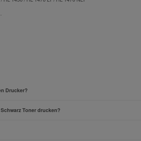
.
und helfen Sie Anderen bei der Kaufentscheidung:
Nachname
en Drucker?
00 Schwarz Toner drucken?
E-Mail