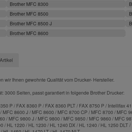
Brother MFC 8300
B
Brother MFC 8500
B
Brother MFC 8500 J
B
Brother MFC 8600
Artikel
n wir Ihnen gewohnte Qualität vom Drucker- Hersteller.
: 3000 Seiten, passt garantiert in folgende Brother Drucker:
 / FAX 8360 P / FAX 8360 PLT / FAX 8750 P / Intellifax 4100 / I
500 / MFC 8600 J / MFC 8600 / MFC 8700 CP / MFC 8700 / MFC 
60 / MFC 9800 J / MFC 9800 / MFC 9850 / MFC 9860 / MFC 98
 / HL 1220 / HL 1230 / HL 1240 DX / HL 1240 / HL 1250 DLT /
 / HL 1450 / HL 1470 LT / HL 1470 NLT