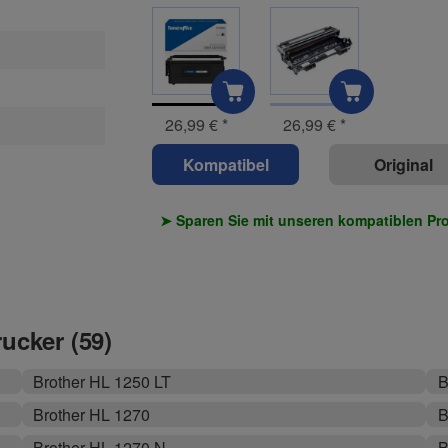
26,99 €
*
26,99 €
*
Kompatibel
Original
➤ Sparen Sie mit unseren kompatiblen Pr
rucker (59)
Brother HL 1250 LT
B
Brother HL 1270
B
Brother HL 1270 N
B