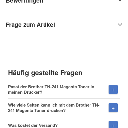
Bewertungen
Geben Sie die erste Bewertung für diesen Artikel ab und helfen
Sie Anderen bei der Kaufentscheidung:
Frage zum Artikel
Kontaktdaten
Anrede
Häufig gestellte Fragen
Vorname
Passt der Brother TN-241 Magenta Toner in
meinen Drucker?
Wie viele Seiten kann ich mit dem Brother TN-
241 Magenta Toner drucken?
Nachname
Was kostet der Versand?