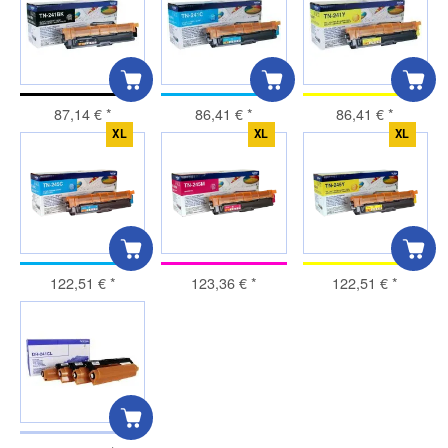
87,14 €
*
86,41 €
*
86,41 €
*
XL
XL
XL
122,51 €
*
123,36 €
*
122,51 €
*