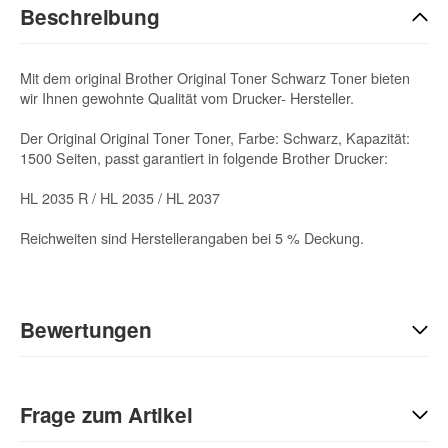
Beschreibung
Mit dem original Brother Original Toner Schwarz Toner bieten
wir Ihnen gewohnte Qualität vom Drucker- Hersteller.
Der Original Original Toner Toner, Farbe: Schwarz, Kapazität:
1500 Seiten, passt garantiert in folgende Brother Drucker:
HL 2035 R / HL 2035 / HL 2037
Reichweiten sind Herstellerangaben bei 5 % Deckung.
Bewertungen
Geben Sie die erste Bewertung für diesen Artikel ab und helfen
Sie Anderen bei der Kaufentscheidung:
Frage zum Artikel