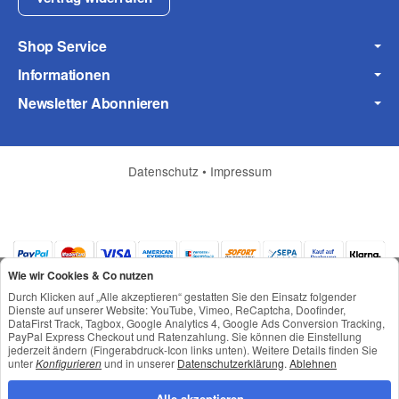
Shop Service
Informationen
Frage zum Artikel
Newsletter Abonnieren
Ihre Frage
Datenschutz
•
Impressum
Wie wir Cookies & Co nutzen
Durch Klicken auf „Alle akzeptieren“ gestatten Sie den Einsatz folgender
Dienste auf unserer Website: YouTube, Vimeo, ReCaptcha, Doofinder,
DataFirst Track, Tagbox, Google Analytics 4, Google Ads Conversion Tracking,
PayPal Express Checkout und Ratenzahlung. Sie können die Einstellung
jederzeit ändern (Fingerabdruck-Icon links unten). Weitere Details finden Sie
*
Alle Preise inkl. gesetzlicher USt., zzgl.
Versand
unter
Konfigurieren
und in unserer
Datenschutzerklärung
.
Ablehnen
© © Toneroffice.de
(* = Pflichtfelder)
Powered by
JTL-Shop
Alle akzeptieren