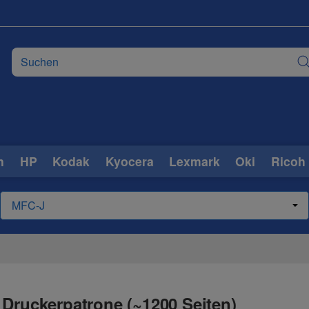
n
HP
Kodak
Kyocera
Lexmark
Oki
Ricoh
 Druckerpatrone (~1200 Seiten)