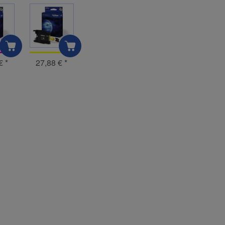
 €
*
27,88 €
*