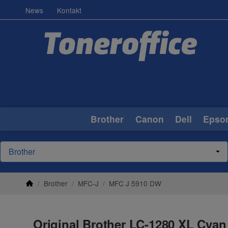
News
Kontakt
Brother
Canon
Dell
Epso
/
Brother
/
MFC-J
/
MFC J 5910 DW
Original Brother LC-1280 XL Cyan