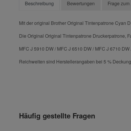
Beschreibung
Bewertungen
Frage zum 
Mit der original Brother Original Tintenpatrone Cyan 
Die Original Original Tintenpatrone Druckerpatrone, Fa
MFC J 5910 DW / MFC J 6510 DW / MFC J 6710 DW
Reichweiten sind Herstellerangaben bei 5 % Deckung
Kontaktdaten
Geben Sie die erste Bewertung für diesen Artikel ab 
Anrede
Häufig gestellte Fragen
Vorname