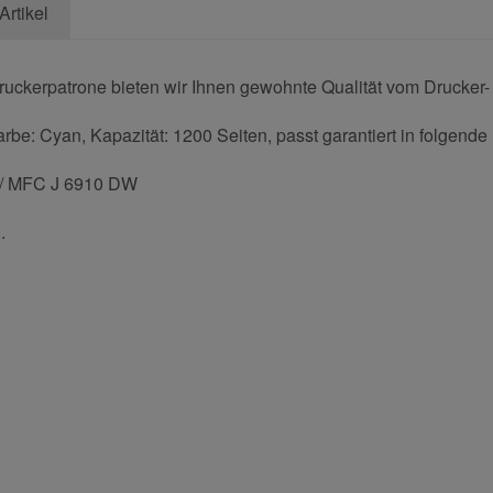
Artikel
Druckerpatrone bieten wir Ihnen gewohnte Qualität vom Drucker- 
rbe: Cyan, Kapazität: 1200 Seiten, passt garantiert in folgende
 / MFC J 6910 DW
.
und helfen Sie Anderen bei der Kaufentscheidung:
Nachname