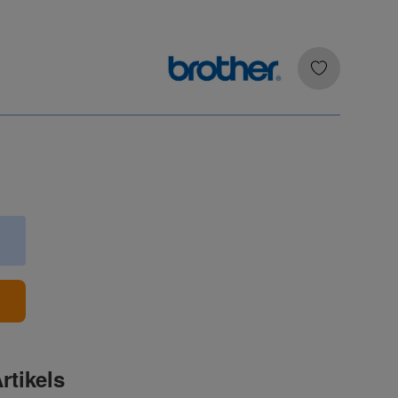
b
rtikels