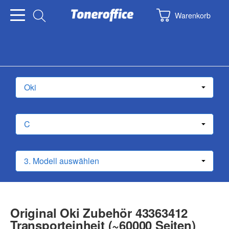
Warenkorb
Original Oki Zubehör 43363412
Transporteinheit (~60000 Seiten)