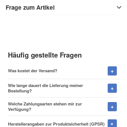
Sie Anderen bei der Kaufentscheidung:
Frage zum Artikel
Kontaktdaten
Anrede
Häufig gestellte Fragen
Vorname
Was kostet der Versand?
Wie lange dauert die Lieferung meiner
Bestellung?
Nachname
Welche Zahlungsarten stehen mir zur
Verfügung?
Herstellerangaben zur Produktsicherheit (GPSR)
Firma