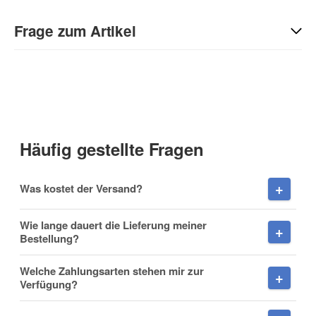
Geben Sie die erste Bewertung für diesen Artikel ab und helfen
Sie Anderen bei der Kaufentscheidung:
Frage zum Artikel
Kontaktdaten
Anrede
Häufig gestellte Fragen
Vorname
Was kostet der Versand?
Wie lange dauert die Lieferung meiner
Bestellung?
Nachname
Welche Zahlungsarten stehen mir zur
Verfügung?