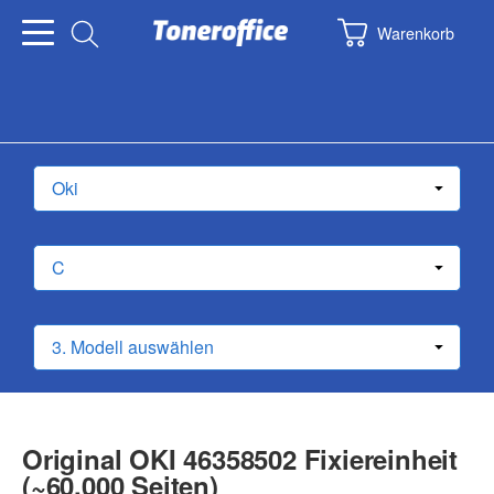
Warenkorb
Original OKI 46358502 Fixiereinheit
(~60.000 Seiten)