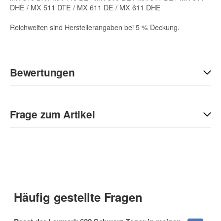
DHE / MX 511 DTE / MX 611 DE / MX 611 DHE
Reichweiten sind Herstellerangaben bei 5 % Deckung.
Bewertungen
Geben Sie die erste Bewertung für diesen Artikel ab und helfen
Sie Anderen bei der Kaufentscheidung:
Frage zum Artikel
Kontaktdaten
Anrede
Häufig gestellte Fragen
Vorname