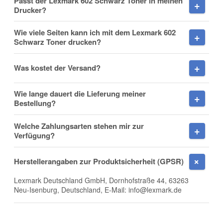
Passt der Lexmark 602 Schwarz Toner in meinen
Drucker?
Wie viele Seiten kann ich mit dem Lexmark 602
Schwarz Toner drucken?
Nachname
Was kostet der Versand?
Wie lange dauert die Lieferung meiner
Firma
Bestellung?
Welche Zahlungsarten stehen mir zur
Verfügung?
E-Mail
Herstellerangaben zur Produktsicherheit (GPSR)
Lexmark Deutschland GmbH, Dornhofstraße 44, 63263
Neu-Isenburg, Deutschland, E-Mail: info@lexmark.de
Telefon