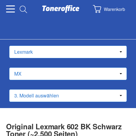
Warenkorb
Original Lexmark 602 BK Schwarz
Toner (~2.500 Seiten)