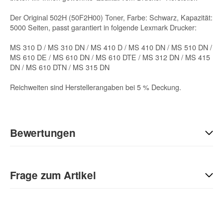
Der Original 502H (50F2H00) Toner, Farbe: Schwarz, Kapazität:
5000 Seiten, passt garantiert in folgende Lexmark Drucker:
MS 310 D / MS 310 DN / MS 410 D / MS 410 DN / MS 510 DN /
MS 610 DE / MS 610 DN / MS 610 DTE / MS 312 DN / MS 415
DN / MS 610 DTN / MS 315 DN
Reichweiten sind Herstellerangaben bei 5 % Deckung.
Bewertungen
Geben Sie die erste Bewertung für diesen Artikel ab und helfen
Sie Anderen bei der Kaufentscheidung:
Frage zum Artikel
Kontaktdaten
Anrede