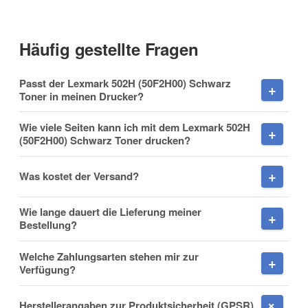
Häufig gestellte Fragen
Vorname
Passt der Lexmark 502H (50F2H00) Schwarz
Toner in meinen Drucker?
Wie viele Seiten kann ich mit dem Lexmark 502H
(50F2H00) Schwarz Toner drucken?
Nachname
Was kostet der Versand?
Wie lange dauert die Lieferung meiner
Firma
Bestellung?
Welche Zahlungsarten stehen mir zur
Verfügung?
E-Mail
Herstellerangaben zur Produktsicherheit (GPSR)